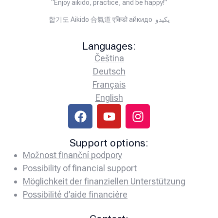
“Enjoy aikido, practice, and be happy!”
합기도 Aikido 合氣道 एकिडो айкидо يكيدو
Languages:
Čeština
Deutsch
Français
English
Support options:
Možnost finanční podpory
Possibility of financial support
Möglichkeit der finanziellen Unterstützung
Possibilité d’aide financière