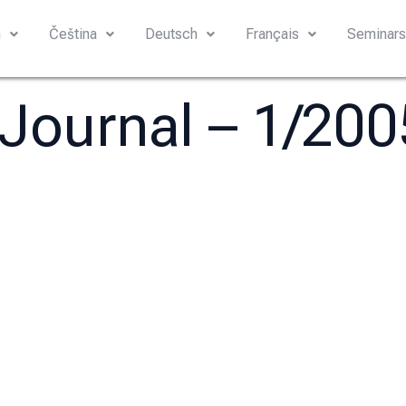
h
Čeština
Deutsch
Français
Seminar
 Journal – 1/20