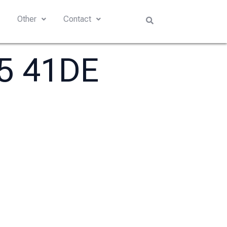
s
Other
Contact
05 41DE