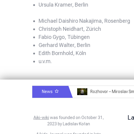
Ursula Kramer, Berlin
Michael Daishiro Nakajima, Rosenberg
Christoph Neidhart, Zürich
Fabio Gygo, Tübingen
Gerhard Walter, Berlin
Edith Bornhold, Köln
u.v.m.
News
Rozhovor – Michele Quaranta – 2.7.2025
L
Aiki-wiki
was founded on October 31,
2023 by Ladislav Kořan