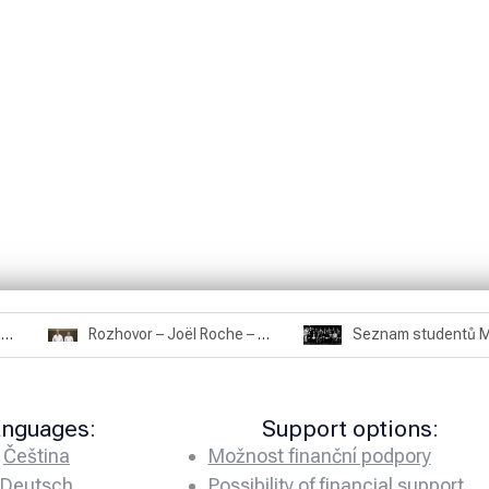
Rozhovor – Miroslav Šmíd – 22.3.2025
Rozhovor – Joël Roche – 12.4.2025 – Praha, Karlín
anguages:
Support options:
Čeština
Možnost finanční podpory
Deutsch
Possibility of financial support