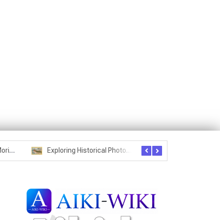
Seznam studentů Moriheie Ueshiby
Exploring Historical Photos – Postcard from the Kwantung Army