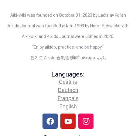
Aiki-wiki
was founded on October 31, 2023 by Ladislav Kořan
Aïkido Journal
was founded in late 1993 by Horst Schwickerath
Aiki-wiki and Aikido Journal were unified in 2026.
“Enjoy aikido, practice, and be happy!”
합기도 Aikido 合氣道 एकिडो айкидо يكيدو
Languages:
Čeština
Deutsch
Français
English