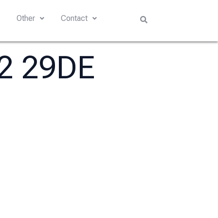
s
Other
Contact
02 29DE