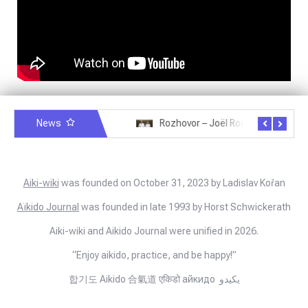
News
Rozhovor – Miroslav Šmíd – 22.3.2025
Rozhovor – Joël Roche – 12.4.2025 – Praha, Karlín
Aiki-wiki
was founded on October 31, 2023 by Ladislav Kořan
Aïkido Journal
was founded in late 1993 by Horst Schwickerath
Aiki-wiki and Aikido Journal were unified in 2026.
“Enjoy aikido, practice, and be happy!”
합기도 Aikido 合氣道 एकिडो айкидо يكيدو