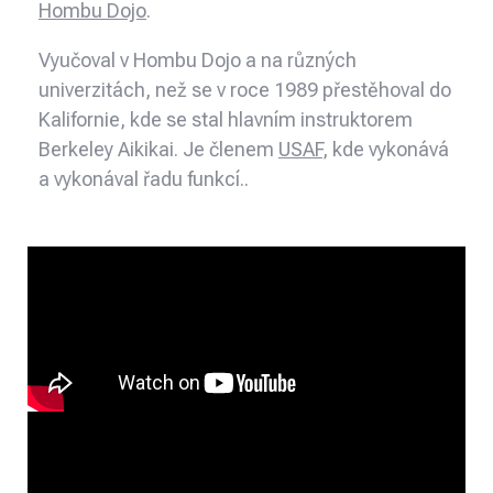
Hombu Dojo
.
Vyučoval v Hombu Dojo a na různých
univerzitách, než se v roce 1989 přestěhoval do
Kalifornie, kde se stal hlavním instruktorem
Berkeley Aikikai. Je členem
USAF
, kde vykonává
a vykonával řadu funkcí..