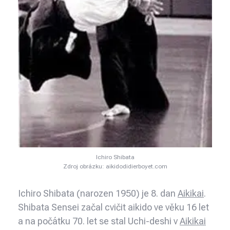
Ichiro Shibata
Zdroj obrázku: aikidodidierboyet.com
Ichiro Shibata (narozen 1950) je 8. dan
Aikikai
.
Shibata Sensei začal cvičit aikido ve věku 16 let
a na počátku 70. let se stal Uchi-deshi v
Aikikai