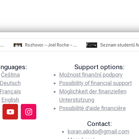
Rozhovor – Miroslav Šmíd – 22.3.2025
Rozhovor – Joël Roche – 12.4.2025 – Praha, Karlín
anguages:
Support options:
Čeština
Možnost finanční podpory
Deutsch
Possibility of financial support
Français
Möglichkeit der finanziellen
English
Unterstützung
Possibilité d’aide financière
Contact:
koran.aikido@gmail.com