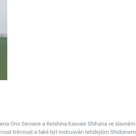
eizena Ono Senseie a Reishina Kawaie Shihana ve slavném
žnost trénovat a také být instruován tehdejším Shidoi