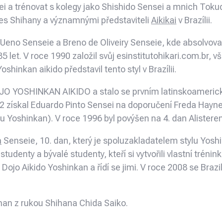
ei a trénovat s kolegy jako Shishido Sensei a mnich Tok
s Shihany a významnými představiteli
Aikikai
v Brazílii.
no Senseie a Breno de Oliveiry Senseie, kde absolvoval
5 let. V roce 1990 založil svůj esinstitutohikari.com.br, v
shinkan aikido představil tento styl v Brazílii.
O YOSHINKAN AIKIDO a stalo se prvním latinskoamerickým
92 získal Eduardo Pinto Sensei na doporučení Freda Haynes
lu Yoshinkan). V roce 1996 byl povýšen na 4. dan Alist
a
Senseie, 10. dan, který je spoluzakladatelem stylu Yoshin
tudenty a bývalé studenty, kteří si vytvořili vlastní trénin
Dojo Aikido Yoshinkan a řídí se jimi. V roce 2008 se Braz
hihan z rukou Shihana Chida Saiko.