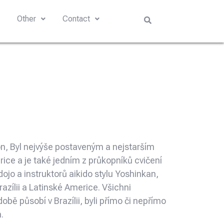
s
Other
Contact
ion, Byl nejvýše postaveným a nejstarším
rice a je také jedním z průkopníků cvičení
ojo a instruktorů aikido stylu Yoshinkan,
azílii a Latinské Americe. Všichni
době působí v Brazílii, byli přímo či nepřímo
.