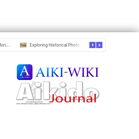
Seznam studentů Moriheie Ueshiby
Exploring Historical Photos – Postcard from the Kwantung Army