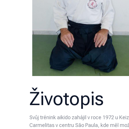
Životopis
Svůj trénink aikido zahájil v roce 1972 u K
Carmelitas v centru São Paula, kde měl mo