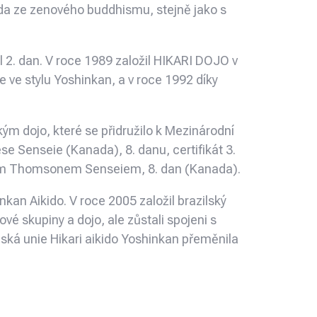
uda ze zenového buddhismu, stejně jako s
 2. dan. V roce 1989 založil HIKARI DOJO v
še ve stylu Yoshinkan, a v roce 1992 díky
 dojo, které se přidružilo k Mezinárodní
e Senseie (Kanada), 8. danu, certifikát 3.
erem Thomsonem Senseiem, 8. dan (Kanada).
kan Aikido. V roce 2005 založil brazilský
kové skupiny a dojo, ale zůstali spojeni s
ilská unie Hikari aikido Yoshinkan přeměnila