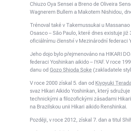
Chiuzo Oya Sensei a Breno de Oliveira Sens
Wagnerem Bullem a Makotem Nishidou, dne
Trénoval také v Takemussukai u Massanao Ue
Osasco – São Paulo, které dnes existuje již 3
oficiálnímu členství v Mezinárodní federaci Yo
Jeho dojo bylo přejmenováno na HIKARI DOJ
federaci Yoshinkan aikido – IYAF. V roce 19
danu od
Gozo Shioda Soke
(zakladatele sty
V roce 2000 získal 5. dan od
Kiyoyuki Terad
svaz Hikari Aikido Yoshinkan, který sdružuje s
technickými a filozofickými zásadami Hikari 
na Brazilskou unii Hikari aikido Renshinkai.
Později, v roce 2012, získal 7. dan a titul S