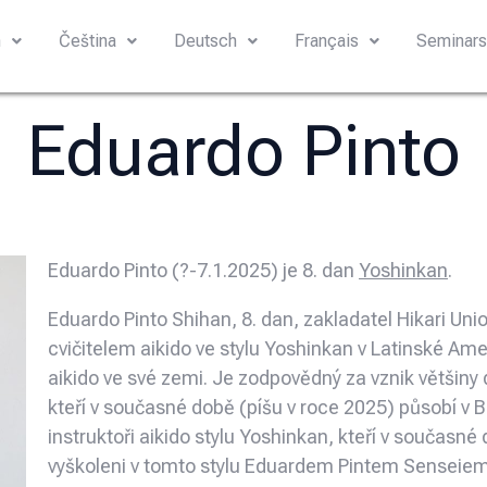
h
Čeština
Deutsch
Français
Seminar
Eduardo Pinto
Eduardo Pinto (?-7.1.2025) je 8. dan
Yoshinkan
.
Eduardo Pinto Shihan, 8. dan, zakladatel Hikari Un
cvičitelem aikido ve stylu Yoshinkan v Latinské Ame
aikido ve své zemi. Je zodpovědný za vznik většiny d
kteří v současné době (píšu v roce 2025) působí v Br
instruktoři aikido stylu Yoshinkan, kteří v současné 
vyškoleni v tomto stylu Eduardem Pintem Senseiem