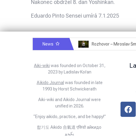
Nakonec obdržel 8. dan Yoshinkan.
Eduardo Pinto Sensei umírá 7.1.2025
News
Rozhovor – Michele Quaranta – 2.7.2025
L
Aiki-wiki
was founded on October 31,
2023 by Ladislav Kořan
Aïkido Journal
was founded in late
1993 by Horst Schwickerath
Aiki-wiki and Aikido Journal were
unified in 2026.
“Enjoy aikido, practice, and be happy!”
합기도 Aikido 合氣道 एकिडो айкидо
يكيدو