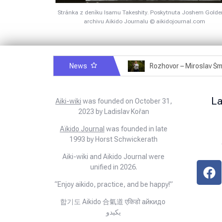
Stránka z deníku Isamu Takeshity. Poskytnuta Joshem Gold
archivu Aikido Journalu © aikidojournal.com
News
Rozhovor – Michele Quaranta – 2.7.2025
L
Aiki-wiki
was founded on October 31,
2023 by Ladislav Kořan
Aïkido Journal
was founded in late
1993 by Horst Schwickerath
Aiki-wiki and Aikido Journal were
unified in 2026.
“Enjoy aikido, practice, and be happy!”
합기도 Aikido 合氣道 एकिडो айкидо
يكيدو