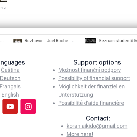
em z
Rozhovor – Miroslav Šmíd – 22.3.2025
Rozhovor – Joël Roche – 12.4.2025 – Praha, Karlín
anguages:
Support options:
Čeština
Možnost finanční podpory
Deutsch
Possibility of financial support
Français
Möglichkeit der finanziellen
English
Unterstützung
Possibilité d’aide financière
Contact:
koran.aikido@gmail.com
More here!