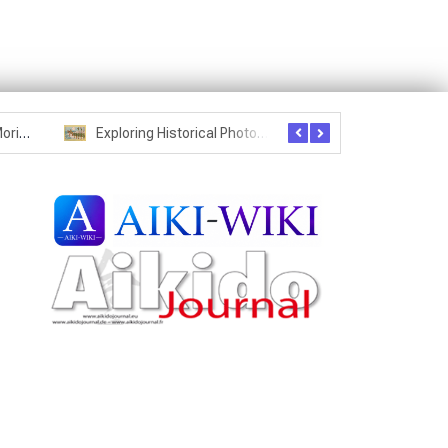
Seznam studentů Moriheie Ueshiby
Exploring Historical Photos – Postcard from the Kwantung Army