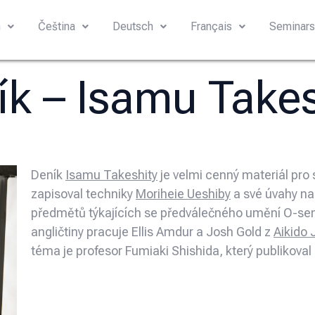
h
Čeština
Deutsch
Français
Seminar
ík – Isamu Takes
Deník
Isamu Takeshity
je velmi cenný materiál pro 
zapisoval techniky
Moriheie Ueshiby
a své úvahy na
předmětů týkajících se předválečného umění O-sen
angličtiny pracuje Ellis Amdur a Josh Gold z
Aikido 
téma je profesor Fumiaki Shishida, který publikoval 