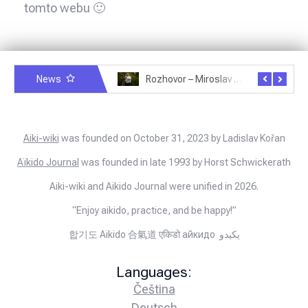
tomto webu 🙂
News
Rozhovor – Michele Quaranta – 2.7.2025
Rozhovor – Miroslav Šmíd – 22.3.2025
Aiki-wiki
was founded on October 31, 2023 by Ladislav Kořan
Aïkido Journal
was founded in late 1993 by Horst Schwickerath
Aiki-wiki and Aikido Journal were unified in 2026.
“Enjoy aikido, practice, and be happy!”
합기도 Aikido 合氣道 एकिडो айкидо يكيدو
Languages:
Čeština
Deutsch