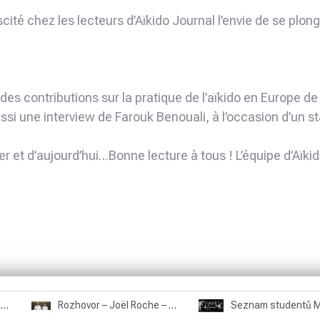
ité chez les lecteurs d’Aïkido Journal l’envie de se plo
e des contributions sur la pratique de l’aïkido en Europe de
aussi une interview de Farouk Benouali, à l’occasion d’u
hier et d’aujourd’hui…Bonne lecture à tous ! L’équipe d’Aï
Rozhovor – Miroslav Šmíd – 22.3.2025
Rozhovor – Joël Roche – 12.4.2025 – Praha, Karlín