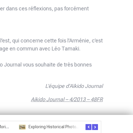
nger dans ces réflexions, pas forcément
 l’est, qui concerne cette fois l’Arménie, c’est
n stage en commun avec Léo Tamaki.
kido Journal vous souhaite de très bonnes
L’équipe d’Aïkido Journal
Aikido Journal – 4/2013 – 48FR
Seznam studentů Moriheie Ueshiby
Exploring Historical Photos – Postcard from the Kwantung Army