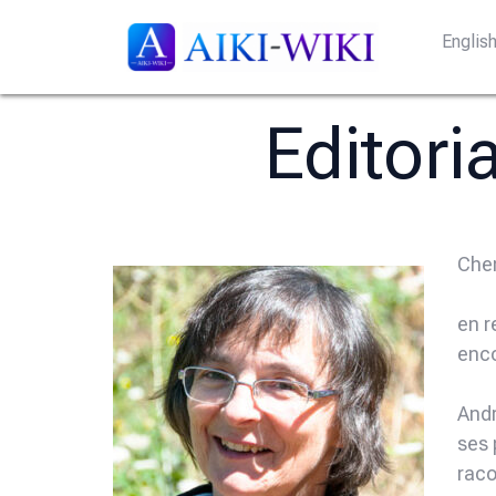
Englis
Editori
Cher
en r
enco
Andr
ses 
raco