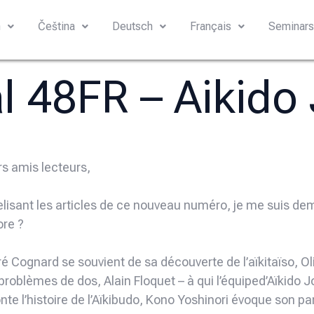
h
Čeština
Deutsch
Français
Seminar
al 48FR – Aikido
s amis lecteurs,
elisant les articles de ce nouveau numéro, je me suis dema
re ?
é Cognard se souvient de sa découverte de l’aïkitaïso, O
problèmes de dos, Alain Floquet – à qui l’équiped’Aïkido
nte l’histoire de l’Aïkibudo, Kono Yoshinori évoque son par