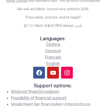
Aïkido Journal
was founded in late 1993 by Horst Schwickerath
Aiki-wiki and Aikido Journal were unified in 2026.
“Enjoy aikido, practice, and be happy!”
합기도 Aikido 合氣道 एकिडो айкидо يكيدو
Languages:
Čeština
Deutsch
Français
English
Support options:
Možnost finanční podpory
Possibility of financial support
Möglichkeit der finanziellen Unterstützung