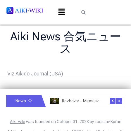
Aiki News 合気ニュー
ス
Viz
Aikido Journal (USA)
News
Rozhovor – Michele Quaranta – 2.7.2025
Rozhovor – Miroslav Šmíd – 22.3.2025
Aiki-wiki
was founded on October 31, 2023 by Ladislav Kořan