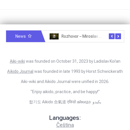
News
Rozhovor – Michele Quaranta – 2.7.2025
Rozhovor – Miroslav Šmíd – 22.3.2025
Aiki-wiki
was founded on October 31, 2023 by Ladislav Kořan
Aïkido Journal
was founded in late 1993 by Horst Schwickerath
Aiki-wiki and Aikido Journal were unified in 2026.
“Enjoy aikido, practice, and be happy!”
합기도 Aikido 合氣道 एकिडो айкидо يكيدو
Languages:
Čeština