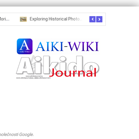
Seznam studentů Moriheie Ueshiby
Exploring Historical Photos – Postcard from the Kwantung Army
olečnosti Google.