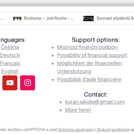
Rozhovor – Miroslav Šmíd – 22.3.2025
Rozhovor – Joël Roche – 12.4.2025 – Praha, Karlín
anguages:
Support options:
Čeština
Možnost finanční podpory
Deutsch
Possibility of financial support
Français
Möglichkeit der finanziellen
English
Unterstützung
Possibilité d’aide financière
Contact:
koran.aikido@gmail.com
More here!
áněn službou reCAPTCHA a platí
Ochrana soukromí
a
Smluvní podmínky
sp