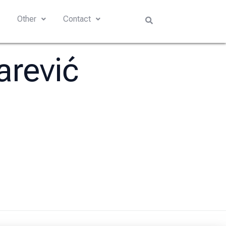
s
Other
Contact
arević