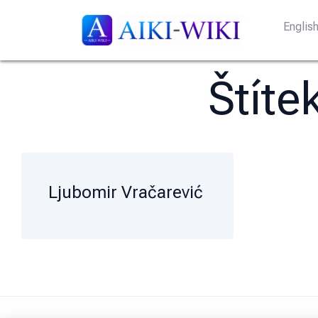
Englis
Štíte
Ljubomir Vračarević