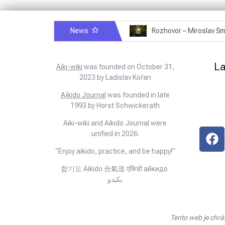
News
Rozhovor – Michele Quaranta – 2.7.2025
L
Aiki-wiki
was founded on October 31,
2023 by Ladislav Kořan
Aïkido Journal
was founded in late
1993 by Horst Schwickerath
Aiki-wiki and Aikido Journal were
unified in 2026.
“Enjoy aikido, practice, and be happy!”
합기도 Aikido 合氣道 एकिडो айкидо
يكيدو
Tento web je chr