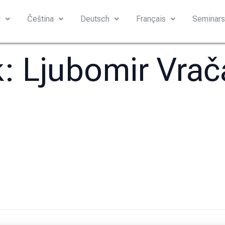
h
Čeština
Deutsch
Français
Seminar
k:
Ljubomir Vrač