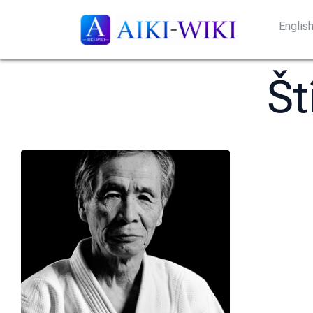
Englis
Št