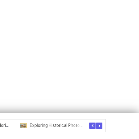
Seznam studentů Moriheie Ueshiby
Exploring Historical Photos – Postcard from the Kwantung Army