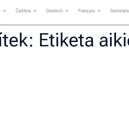
h
Čeština
Deutsch
Français
Seminar
ítek:
Etiketa aik