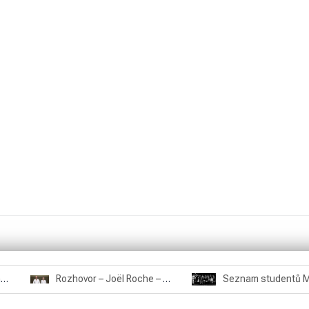
Rozhovor – Miroslav Šmíd – 22.3.2025
Rozhovor – Joël Roche – 12.4.2025 – Praha, Karlín