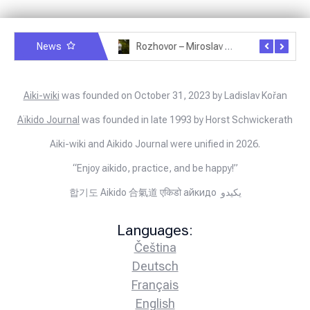
News
Rozhovor – Miroslav Šmíd – 22.3.2025
Rozhovor – Joël Roche – 12.4.2025 – Praha, Karlín
Aiki-wiki
was founded on October 31, 2023 by Ladislav Kořan
Aïkido Journal
was founded in late 1993 by Horst Schwickerath
Aiki-wiki and Aikido Journal were unified in 2026.
“Enjoy aikido, practice, and be happy!”
합기도 Aikido 合氣道 एकिडो айкидо يكيدو
Languages:
Čeština
Deutsch
Français
English