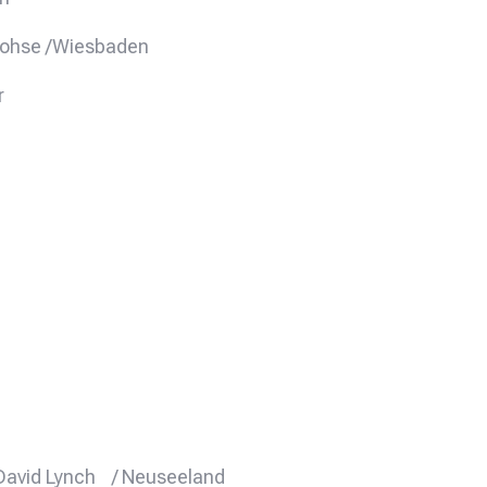
 Dohse /Wiesbaden
r
n David Lynch / Neuseeland