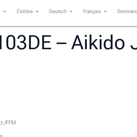
h
Čeština
Deutsch
Français
Seminar
 103DE – Aikido 
iz /FFM
in