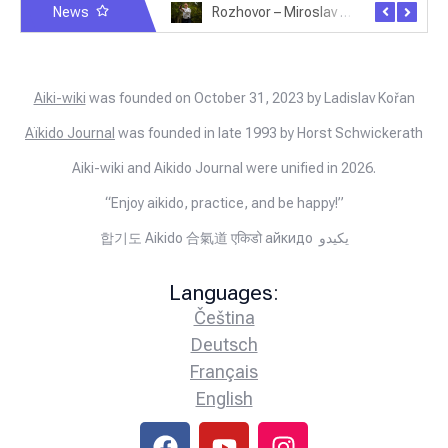
News
Rozhovor – Michele Quaranta – 2.7.2025
Rozhovor – Miroslav Šmíd – 22.3.2025
Aiki-wiki
was founded on October 31, 2023 by Ladislav Kořan
Aïkido Journal
was founded in late 1993 by Horst Schwickerath
Aiki-wiki and Aikido Journal were unified in 2026.
“Enjoy aikido, practice, and be happy!”
합기도 Aikido 合氣道 एकिडो айкидо يكيدو
Languages:
Čeština
Deutsch
Français
English