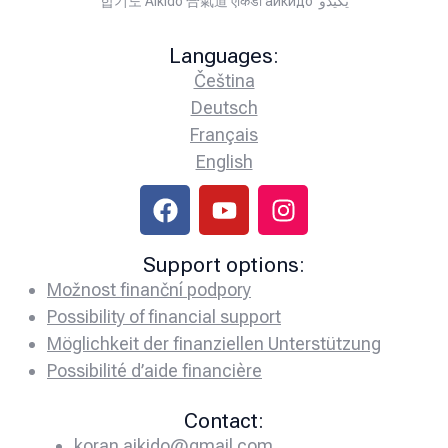
합기도 Aikido 合氣道 एकिडो айкидо يكيدو
Languages:
Čeština
Deutsch
Français
English
Support options:
Možnost finanční podpory
Possibility of financial support
Möglichkeit der finanziellen Unterstützung
Possibilité d’aide financière
Contact:
koran.aikido@gmail.com