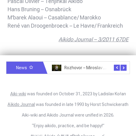
Pascal Olivier – Tenjinkai Aikido
Hans Bruning – Osnabrück
M’barek Alaoui – Casablance/ Marokko
René van Droogenbroeck – Le Havre/ Frankreich
Aikido Journal – 3/2011 67DE
News
Rozhovor – Michele Quaranta – 2.7.2025
Rozhovor – Miroslav Šmíd – 22.3.2025
Aiki-wiki
was founded on October 31, 2023 by Ladislav Kořan
Aïkido Journal
was founded in late 1993 by Horst Schwickerath
Aiki-wiki and Aikido Journal were unified in 2026.
“Enjoy aikido, practice, and be happy!”