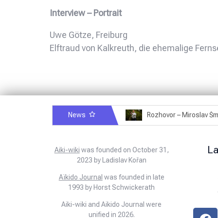
Interview – Portrait
Uwe Götze, Freiburg
Elftraud von Kalkreuth, die ehemalige Fern
News
Rozhovor – Michele Quaranta – 2.7.2025
L
Aiki-wiki
was founded on October 31,
2023 by Ladislav Kořan
Aïkido Journal
was founded in late
1993 by Horst Schwickerath
Aiki-wiki and Aikido Journal were
unified in 2026.