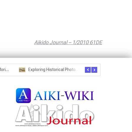
Aikido Journal – 1/2010 61DE
Seznam studentů Moriheie Ueshiby
Exploring Historical Photos – Postcard from the Kwantung Army