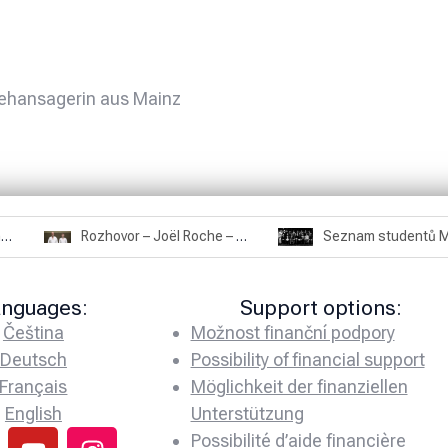
sehansagerin aus Mainz
Rozhovor – Miroslav Šmíd – 22.3.2025
Rozhovor – Joël Roche – 12.4.2025 – Praha, Karlín
anguages:
Support options:
Čeština
Možnost finanční podpory
Deutsch
Possibility of financial support
Français
Möglichkeit der finanziellen
English
Unterstützung
Possibilité d’aide financière