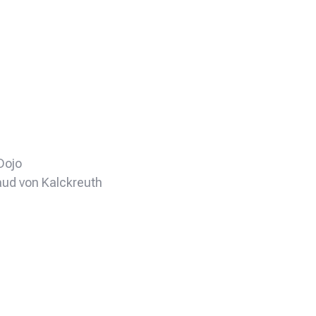
Dojo
raud von Kalckreuth