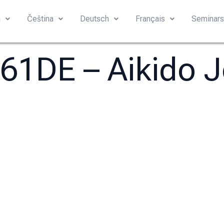
h
Čeština
Deutsch
Français
Seminar
 61DE – Aikido 