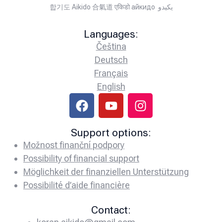
합기도 Aikido 合氣道 एकिडो айкидо يكيدو
Languages:
Čeština
Deutsch
Français
English
Support options:
Možnost finanční podpory
Possibility of financial support
Möglichkeit der finanziellen Unterstützung
Possibilité d’aide financière
Contact: