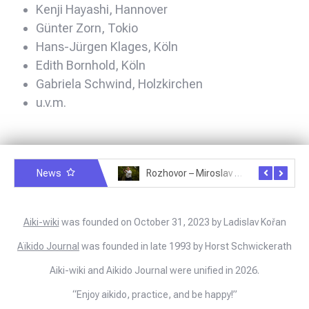
Kenji Hayashi, Hannover
Günter Zorn, Tokio
Hans-Jürgen Klages, Köln
Edith Bornhold, Köln
Gabriela Schwind, Holzkirchen
u.v.m.
News
Rozhovor – Michele Quaranta – 2.7.2025
Rozhovor – Miroslav Šmíd – 22.3.2025
Aiki-wiki
was founded on October 31, 2023 by Ladislav Kořan
Aïkido Journal
was founded in late 1993 by Horst Schwickerath
Aiki-wiki and Aikido Journal were unified in 2026.
“Enjoy aikido, practice, and be happy!”