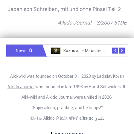
Japanisch Schreiben, mit und ohne Pinsel Teil 2
Aikido Journal – 3/2007 51DE
News
Rozhovor – Michele Quaranta – 2.7.2025
Rozhovor – Miroslav Šmíd – 22.3.2025
Aiki-wiki
was founded on October 31, 2023 by Ladislav Kořan
Aïkido Journal
was founded in late 1993 by Horst Schwickerath
Aiki-wiki and Aikido Journal were unified in 2026.
“Enjoy aikido, practice, and be happy!”
합기도 Aikido 合氣道 एकिडो айкидо يكيدو