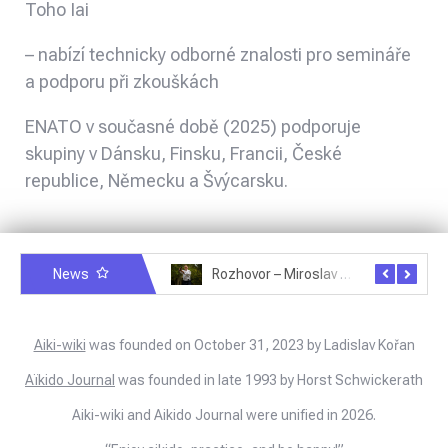
Toho Iai
– nabízí technicky odborné znalosti pro semináře
a podporu při zkouškách
ENATO v současné době (2025) podporuje
skupiny v Dánsku, Finsku, Francii, České
republice, Německu a Švýcarsku.
News
Rozhovor – Michele Quaranta – 2.7.2025
Rozhovor – Miroslav Šmíd – 22.3.2025
Aiki-wiki
was founded on October 31, 2023 by Ladislav Kořan
Aïkido Journal
was founded in late 1993 by Horst Schwickerath
Aiki-wiki and Aikido Journal were unified in 2026.