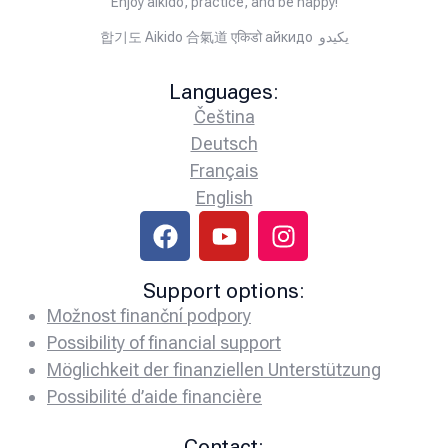
“Enjoy aikido, practice, and be happy!”
합기도 Aikido 合氣道 एकिडो айкидо يكيدو
Languages:
Čeština
Deutsch
Français
English
Support options:
Možnost finanční podpory
Possibility of financial support
Möglichkeit der finanziellen Unterstützung
Possibilité d’aide financière
Contact: