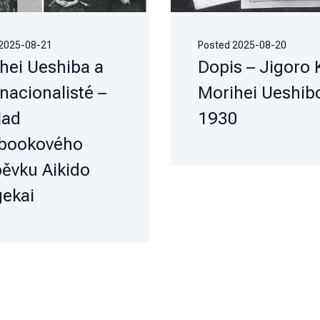
2025-08-21
Posted
2025-08-20
hei Ueshiba a
Dopis – Jigoro
anacionalisté –
Morihei Ueshibo
lad
1930
bookového
pěvku Aikido
ekai