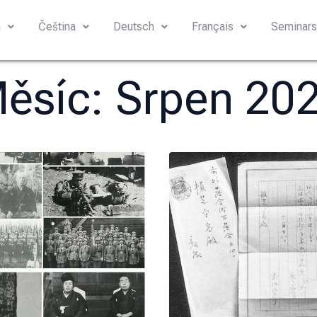
h
Čeština
Deutsch
Français
Seminar
ěsíc:
Srpen 20