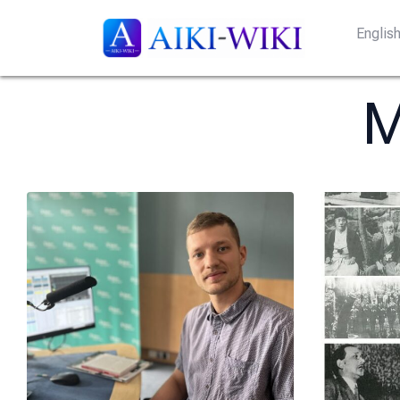
Englis
M