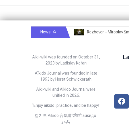
News
Rozhovor – Michele Quaranta – 2.7.2025
L
Aiki-wiki
was founded on October 31,
2023 by Ladislav Kořan
Aïkido Journal
was founded in late
1993 by Horst Schwickerath
Aiki-wiki and Aikido Journal were
unified in 2026.
“Enjoy aikido, practice, and be happy!”
합기도 Aikido 合氣道 एकिडो айкидо
يكيدو