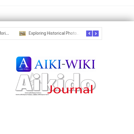
Seznam studentů Moriheie Ueshiby
Exploring Historical Photos – Postcard from the Kwantung Army