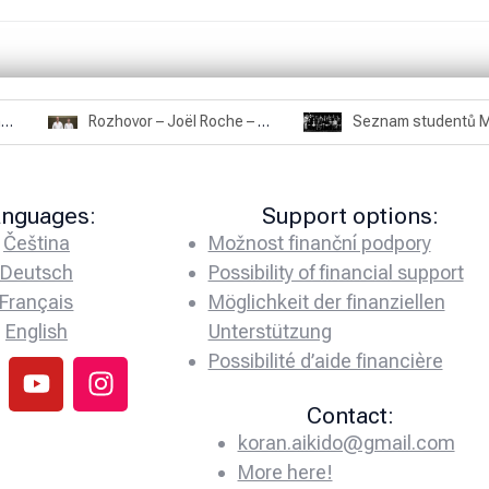
Rozhovor – Miroslav Šmíd – 22.3.2025
Rozhovor – Joël Roche – 12.4.2025 – Praha, Karlín
anguages:
Support options:
Čeština
Možnost finanční podpory
Deutsch
Possibility of financial support
Français
Möglichkeit der finanziellen
English
Unterstützung
Possibilité d’aide financière
Contact:
koran.aikido@gmail.com
More here!