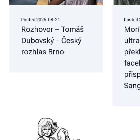
Posted
2025-08-21
Posted
Rozhovor – Tomáš
Mori
Dubovský – Český
ultr
rozhlas Brno
přek
face
přís
Sang