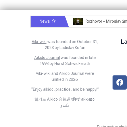
News
Rozhovor – Michele Quaranta – 2.7.2025
L
Aiki-wiki
was founded on October 31,
2023 by Ladislav Kořan
Aïkido Journal
was founded in late
1993 by Horst Schwickerath
Aiki-wiki and Aikido Journal were
unified in 2026.
“Enjoy aikido, practice, and be happy!”
합기도 Aikido 合氣道 एकिडो айкидо
يكيدو
Tento web je chr