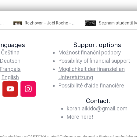
Rozhovor – Miroslav Šmíd – 22.3.2025
Rozhovor – Joël Roche – 12.4.2025 – Praha, Karlín
anguages:
Support options:
Čeština
Možnost finanční podpory
Deutsch
Possibility of financial support
Français
Möglichkeit der finanziellen
English
Unterstützung
Possibilité d’aide financière
Contact:
koran.aikido@gmail.com
More here!
áněn službou reCAPTCHA a platí
Ochrana soukromí
a
Smluvní podmínky
sp