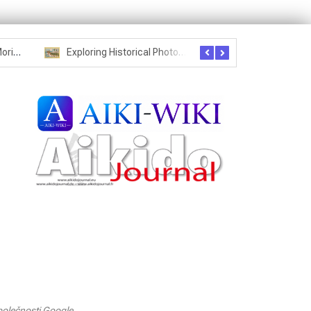
Seznam studentů Moriheie Ueshiby
Exploring Historical Photos – Postcard from the Kwantung Army
olečnosti Google.