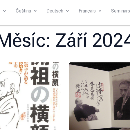
h
Čeština
Deutsch
Français
Seminar
Měsíc:
Září 202