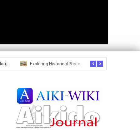
Seznam studentů Moriheie Ueshiby
Exploring Historical Photos – Postcard from the Kwantung Army