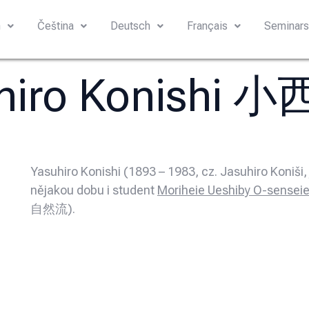
h
Čeština
Deutsch
Français
Seminar
hiro Konishi
Yasuhiro Konishi (1893 – 1983, cz. Jasuhiro Koni
nějakou dobu i student
Moriheie Ueshiby O-sensei
自然流).