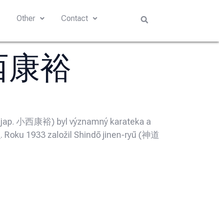
s
Other
Contact
 小西康裕
ši, jap. 小西康裕) byl významný karateka a
e
. Roku 1933 založil Shindō jinen-ryū (神道