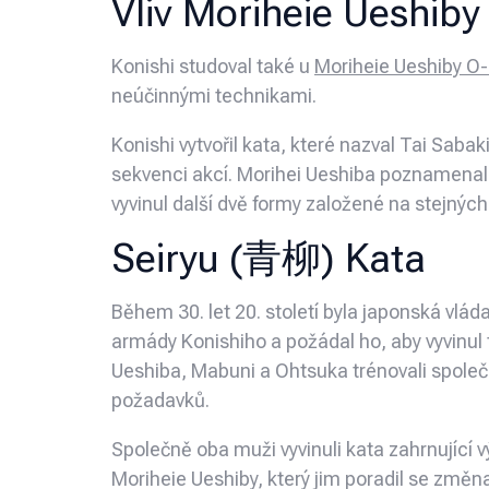
Vliv Moriheie Ueshiby
Konishi studoval také u
Moriheie Ueshiby O
neúčinnými technikami.
Konishi vytvořil kata, které nazval Tai Sab
sekvenci akcí. Morihei Ueshiba poznamenal: „
vyvinul další dvě formy založené na stejnýc
Seiryu (青柳) Kata
Během 30. let 20. století byla japonská vlá
armády Konishiho a požádal ho, aby vyvinul 
Ueshiba, Mabuni a Ohtsuka trénovali společ
požadavků.
Společně oba muži vyvinuli kata zahrnující v
Moriheie Ueshiby, který jim poradil se změn