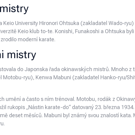
mistry
 na Keio University Hironori Ohtsuka (zakladatel Wado-ryu
erzitě Keio klub to-te. Konishi, Funakoshi a Ohtsuka byli
 zrodilo moderní karate.
i mistry
 cestovala do Japonska řada okinawských mistrů. Mnoho z 
el Motobu-ryu), Kenwa Mabuni (zakladatel Hanko-ryu/Shit
h umění a často s ním trénoval. Motobu, rodák z Okinawy,
žil rukopis „Nástin karate-do“ datovaný 23. března 1934
omě deset měsíců. Mabuni byl známý svou znalostí kata.
yu.