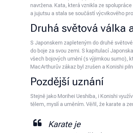
navržena. Kata, která vznikla ze spolupráce
a jujutsu a stala se součástí výcvikového p
Druhá světová válka 
S Japonskem zapleteným do druhé světové vál
do boje za svou zemi. S kapitulací Japonsk
všech bojových umění (s výjimkou sumo), kte
MacArthurův zákaz byl zrušen a Konishi pilně
Pozdější uznání
Stejně jako Morihei Ueshiba, i Konishi využ
tělem, myslí a uměním. Věřil, že karate a zen
Karate je