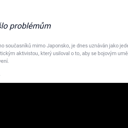
ešlo problémům
ho současníků mimo Japonsko, je dnes uznáván jako jeden
kým aktivistou, který usiloval o to, aby se bojovým umění
ení.
.