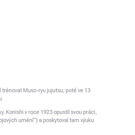
 trénovat Muso-ryu jujutsu, poté ve 13
u.
. Konishi v roce 1923 opustil svou práci,
ojových umění“) a poskytoval tam výuku