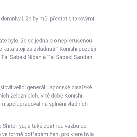
 domníval, že by měl přestat s takovými
rate bylo, že se jednalo o nepřerušenou
kata stojí za zvládnutí.“ Konishi později
, Tai Sabaki Nidan a Tai Sabaki Sandan.
slovil velící generál Japonské císařské
ích železnicích. V té době Konishi,
ím spolupracoval na splnění vládních
a Shito-ryu, a také zpětnou vazbu od
é ve formě potřebám žen, pro které byla