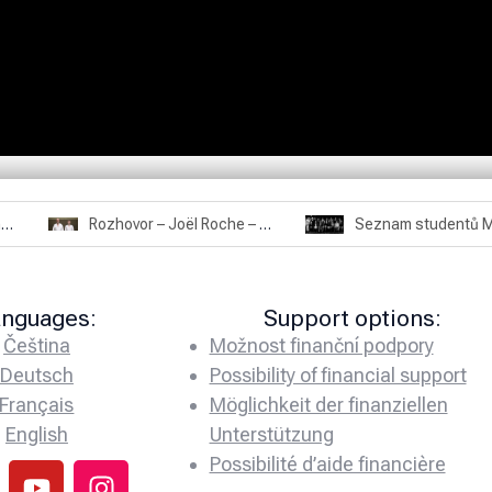
Rozhovor – Miroslav Šmíd – 22.3.2025
Rozhovor – Joël Roche – 12.4.2025 – Praha, Karlín
anguages:
Support options:
Čeština
Možnost finanční podpory
Deutsch
Possibility of financial support
Français
Möglichkeit der finanziellen
English
Unterstützung
Possibilité d’aide financière