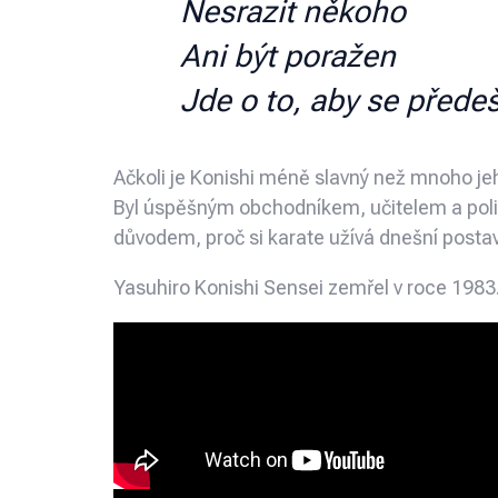
Nesrazit někoho
Ani být poražen
Jde o to, aby se před
Ačkoli je Konishi méně slavný než mnoho je
Byl úspěšným obchodníkem, učitelem a politic
důvodem, proč si karate užívá dnešní postav
Yasuhiro Konishi Sensei zemřel v roce 1983