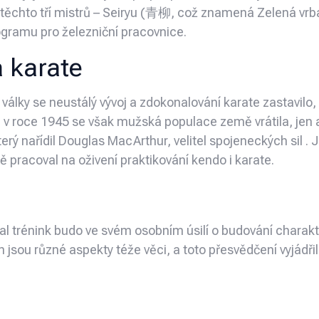
 těchto tří mistrů – Seiryu (青柳, což znamená Zelená vrba)
rogramu pro železniční pracovnice.
a karate
ky se neustálý vývoj a zdokonalování karate zastavilo, 
a v roce 1945 se však mužská populace země vrátila, jen
rý nařídil Douglas MacArthur, velitel spojeneckých sil . 
 pracoval na oživení praktikování kendo i karate.
íval trénink budo ve svém osobním úsilí o budování chara
 jsou různé aspekty téže věci, a toto přesvědčení vyjádřil