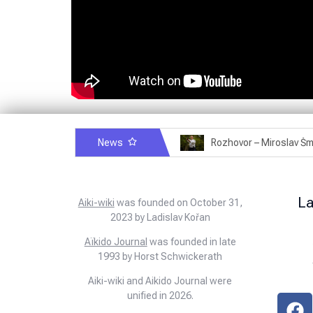
News
Rozhovor – Michele Quaranta – 2.7.2025
L
Aiki-wiki
was founded on October 31,
2023 by Ladislav Kořan
Aïkido Journal
was founded in late
1993 by Horst Schwickerath
Aiki-wiki and Aikido Journal were
unified in 2026.