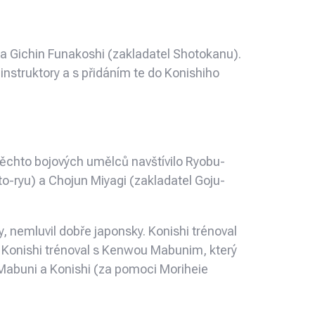
) a Gichin Funakoshi (zakladatel Shotokanu).
 instruktory a s přidáním te do Konishiho
těchto bojových umělců navštívilo Ryobu-
o-ryu) a Chojun Miyagi (zakladatel Goju-
 nemluvil dobře japonsky. Konishi trénoval
. Konishi trénoval s Kenwou Mabunim, který
 Mabuni a Konishi (za pomoci Moriheie