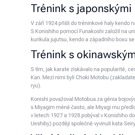
Trénink s japonskými 
V září 1924 přišli do tréninkové haly kendo
S Konishiho pomocí Funakoshi založil na univ
kurikula jujutsu, kendo a západního boxu se
Trénink s okinawským
S tím, jak karate získávalo na popularitě,
Kan. Mezi nimi byli Choki Motobu (zakladat
ryu).
Konishi považoval Motobua za génia bojovýc
s Miyagim méně často, ale Miyagi mu předlo
v letech 1927 a 1928 pobýval v Konishiho d
Ueshiby) později společně vyvinuli kata Seir