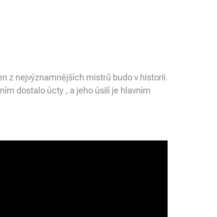
 z nejvýznamnějších mistrů budo v historii.
m dostalo úcty , a jeho úsilí je hlavním