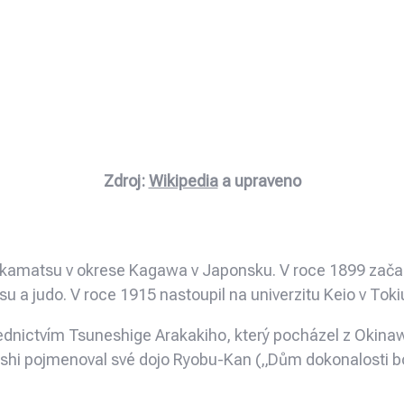
Zdroj:
Wikipedia
a upraveno
Takamatsu v okrese Kagawa v Japonsku. V roce 1899 začal
u a judo. V roce 1915 nastoupil na univerzitu Keio v Toki
řednictvím Tsuneshige Arakakiho, který pocházel z Okinawy
nishi pojmenoval své dojo Ryobu-Kan („Dům dokonalosti b