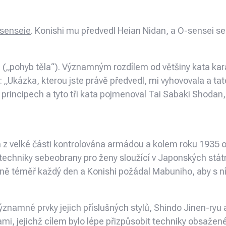
-senseie
. Konishi mu předvedl Heian Nidan, a O-sensei se
aki („pohyb těla“). Významným rozdílem od většiny kata ka
Ukázka, kterou jste právě předvedl, mi vyhovovala a tato 
h principech a tyto tři kata pojmenoval Tai Sabaki Shodan
da z velké části kontrolována armádou a kolem roku 1935 o
techniky sebeobrany pro ženy sloužící v Japonských státn
ně téměř každý den a Konishi požádal Mabuniho, aby s n
ýznamné prvky jejich příslušných stylů, Shindo Jinen-ryu 
ami, jejichž cílem bylo lépe přizpůsobit techniky obsažen