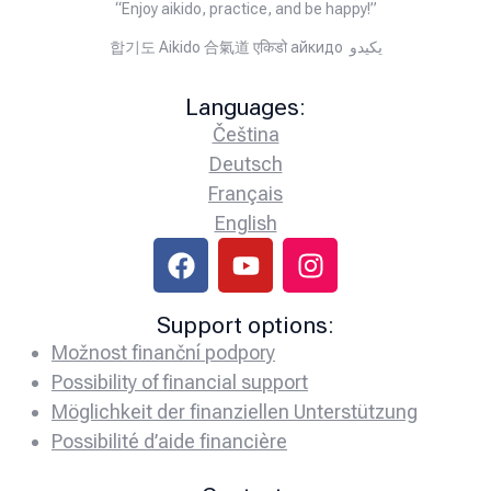
“Enjoy aikido, practice, and be happy!”
합기도 Aikido 合氣道 एकिडो айкидо يكيدو
Languages:
Čeština
Deutsch
Français
English
Support options:
Možnost finanční podpory
Possibility of financial support
Möglichkeit der finanziellen Unterstützung
Possibilité d’aide financière