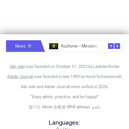
News
Rozhovor – Michele Quaranta – 2.7.2025
Rozhovor – Miroslav Šmíd – 22.3.2025
Aiki-wiki
was founded on October 31, 2023 by Ladislav Kořan
Aïkido Journal
was founded in late 1993 by Horst Schwickerath
Aiki-wiki and Aikido Journal were unified in 2026.
“Enjoy aikido, practice, and be happy!”
합기도 Aikido 合氣道 एकिडो айкидо يكيدو
Languages: