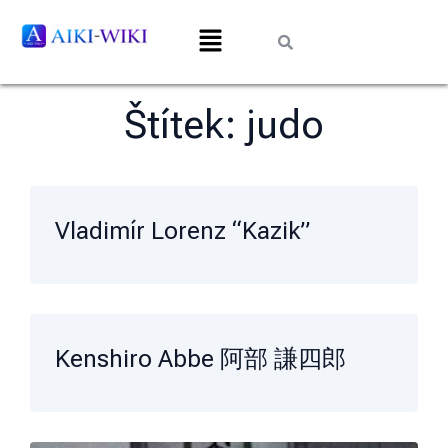
Štítek:
judo
Vladimír Lorenz “Kazik”
Kenshiro Abbe 阿部 謙四郎