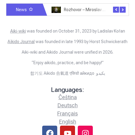
News
Rozhovor – Michele Quaranta – 2.7.2025
Rozhovor – Miroslav Šmíd – 22.3.2025
Aiki-wiki
was founded on October 31, 2023 by Ladislav Kořan
Aïkido Journal
was founded in late 1993 by Horst Schwickerath
Aiki-wiki and Aikido Journal were unified in 2026.
“Enjoy aikido, practice, and be happy!”
합기도 Aikido 合氣道 एकिडो айкидо يكيدو
Languages:
Čeština
Deutsch
Français
English