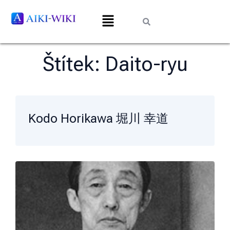
Štítek:
Daito-ryu
Kodo Horikawa 堀川 幸道