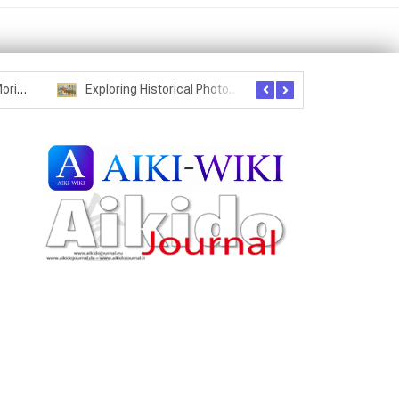
Seznam studentů Moriheie Ueshiby
Exploring Historical Photos – Postcard from the Kwantung Army