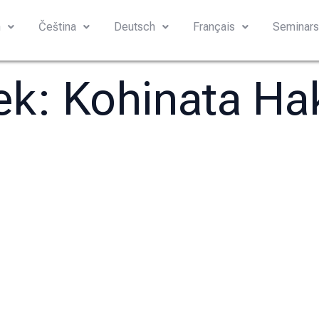
h
Čeština
Deutsch
Français
Seminar
tek:
Kohinata Ha