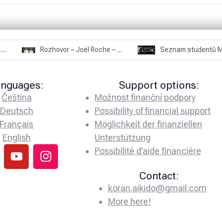
Rozhovor – Miroslav Šmíd – 22.3.2025
Rozhovor – Joël Roche – 12.4.2025 – Praha, Karlín
anguages:
Support options:
Čeština
Možnost finanční podpory
Deutsch
Possibility of financial support
Français
Möglichkeit der finanziellen
English
Unterstützung
Possibilité d’aide financière
Contact:
koran.aikido@gmail.com
More here!