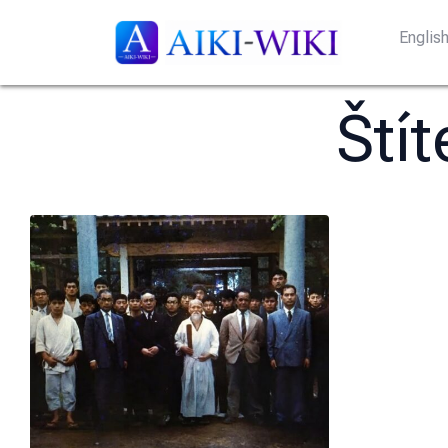
Englis
Ští