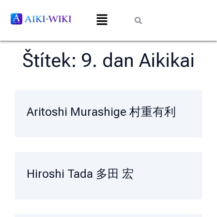
Štítek:
9. dan Aikikai
Aritoshi Murashige 村重有利
Hiroshi Tada 多田 宏